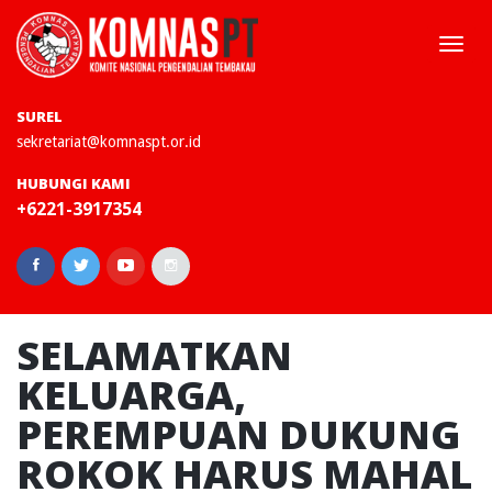
Togg
navi
SUREL
sekretariat@komnaspt.or.id
HUBUNGI KAMI
+6221-3917354
SELAMATKAN
KELUARGA,
PEREMPUAN DUKUNG
ROKOK HARUS MAHAL