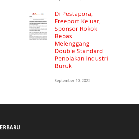
Di Pestapora,
Freeport Keluar,
Sponsor Rokok
Bebas
Melenggang:
Double Standard
Penolakan Industri
Buruk
September 10, 2025
ERBARU