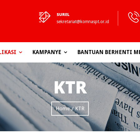
SUREL
sekretariat@komnaspt.or.id
LIKASI
KAMPANYE
BANTUAN BERHENTI M
KTR
Home
KTR
/