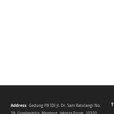
T
Address
Gedung PB IDI Jl. Dr. Sam Ratulangi No.
29, Gondangdia, Menteng, Jakarta Pusat, 10350