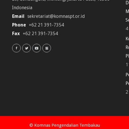
D
Indonesia
M
Email
sekretariat@komnaspt.or.id
S
Phone
+62 21 391-7354
4
Fax
+62 21 391-7354
K
R
P
1
P
P
2
© Komnas Pengendalian Tembakau