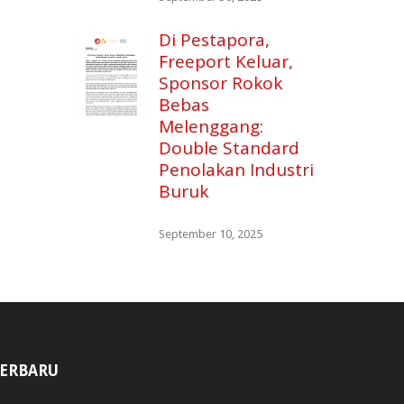
Di Pestapora,
Freeport Keluar,
Sponsor Rokok
Bebas
Melenggang:
Double Standard
Penolakan Industri
Buruk
September 10, 2025
ERBARU