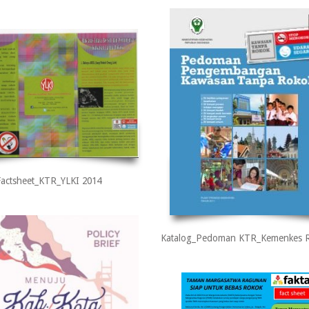
Factsheet_KTR_YLKI 2014
Katalog_Pedoman KTR_Kemenkes R