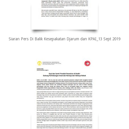
Siaran Pers Di Balik Kesepakatan Djarum dan KPAI_13 Sept 2019