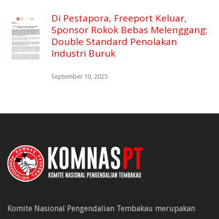
Di Pestapora, Freeport Keluar,
Sponsor Rokok Bebas Melenggang:
Double Standard Penolakan
Industri Buruk
September 10, 2025
Komite Nasional Pengendalian Tembakau merupakan