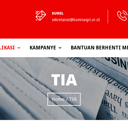
SUREL
sekretariat@komnaspt.or.id
LIKASI
KAMPANYE
BANTUAN BERHENTI M
TIA
Home
TIA
/