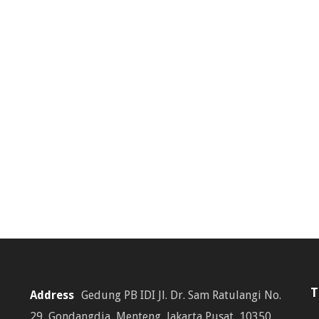
T
Address
Gedung PB IDI Jl. Dr. Sam Ratulangi No.
29, Gondangdia, Menteng, Jakarta Pusat, 10350