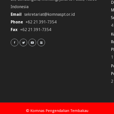
D
Indonesia
M
Email
sekretariat@komnaspt.or.id
S
Phone
+62 21 391-7354
4
Fax
+62 21 391-7354
K
R
P
1
P
P
2
© Komnas Pengendalian Tembakau