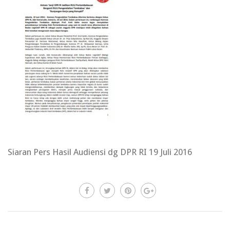
Siaran Pers Hasil Audiensi dg DPR RI 19 Juli 2016