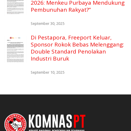
2026: Menkeu Purbaya Mendukung
Pembunuhan Rakyat?”
September 30, 2025
Di Pestapora, Freeport Keluar,
Sponsor Rokok Bebas Melenggang:
Double Standard Penolakan
Industri Buruk
September 10, 2025