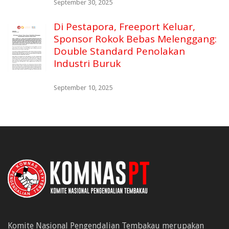
September 30, 2025
Di Pestapora, Freeport Keluar,
Sponsor Rokok Bebas Melenggang:
Double Standard Penolakan
Industri Buruk
September 10, 2025
Komite Nasional Pengendalian Tembakau merupakan