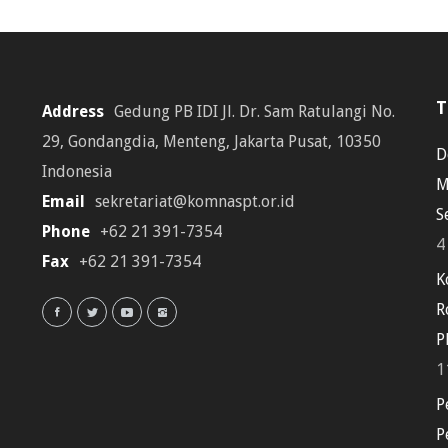
T
Address
Gedung PB IDI Jl. Dr. Sam Ratulangi No.
29, Gondangdia, Menteng, Jakarta Pusat, 10350
D
Indonesia
M
Email
sekretariat@komnaspt.or.id
S
Phone
+62 21 391-7354
4
Fax
+62 21 391-7354
K
R
P
1
P
P