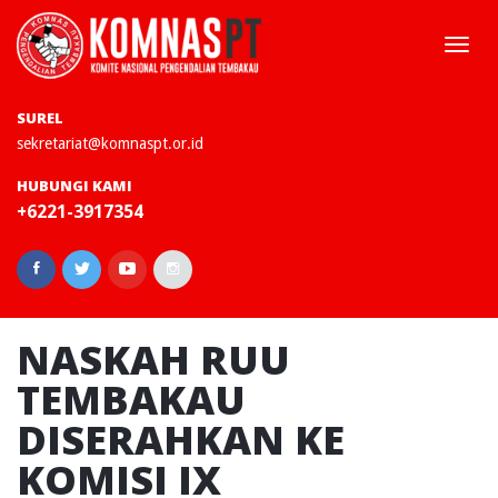
Togg
navi
SUREL
sekretariat@komnaspt.or.id
HUBUNGI KAMI
+6221-3917354
NASKAH RUU
TEMBAKAU
DISERAHKAN KE
KOMISI IX