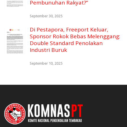
Pembunuhan Rakyat?”
September 30, 2025
Di Pestapora, Freeport Keluar,
Sponsor Rokok Bebas Melenggang:
Double Standard Penolakan
Industri Buruk
September 10, 2025