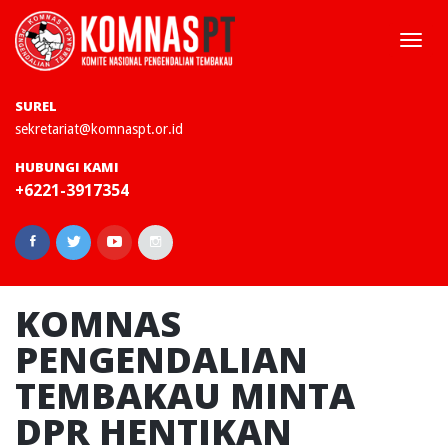
Togg
navi
SUREL
sekretariat@komnaspt.or.id
HUBUNGI KAMI
+6221-3917354
KOMNAS
PENGENDALIAN
TEMBAKAU MINTA
DPR HENTIKAN