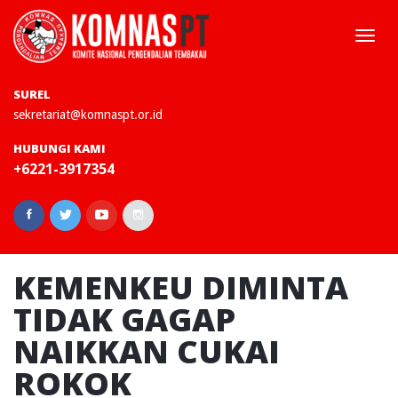
Togg
navi
SUREL
sekretariat@komnaspt.or.id
HUBUNGI KAMI
+6221-3917354
KEMENKEU DIMINTA
TIDAK GAGAP
NAIKKAN CUKAI
ROKOK