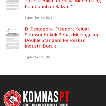
2026: Menkeu Purbaya Mendukung
Pembunuhan Rakyat?”
September 30, 2025
Di Pestapora, Freeport Keluar,
Sponsor Rokok Bebas Melenggang:
Double Standard Penolakan
Industri Buruk
September 10, 2025