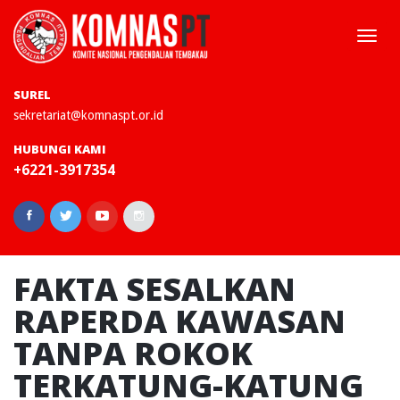
Togg
navi
SUREL
sekretariat@komnaspt.or.id
HUBUNGI KAMI
+6221-3917354
FAKTA SESALKAN
RAPERDA KAWASAN
TANPA ROKOK
TERKATUNG-KATUNG