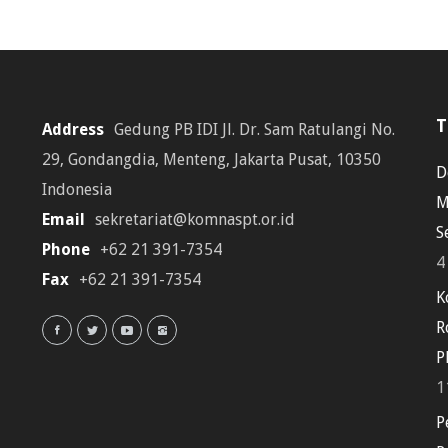
T
Address
Gedung PB IDI Jl. Dr. Sam Ratulangi No.
29, Gondangdia, Menteng, Jakarta Pusat, 10350
D
Indonesia
M
Email
sekretariat@komnaspt.or.id
S
Phone
+62 21 391-7354
4
Fax
+62 21 391-7354
K
R
P
1
P