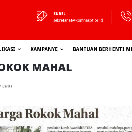
SUREL
sekretariat@komnaspt.or.id
LIKASI
KAMPANYE
BANTUAN BERHENTI M
OKOK MAHAL
y
Berita