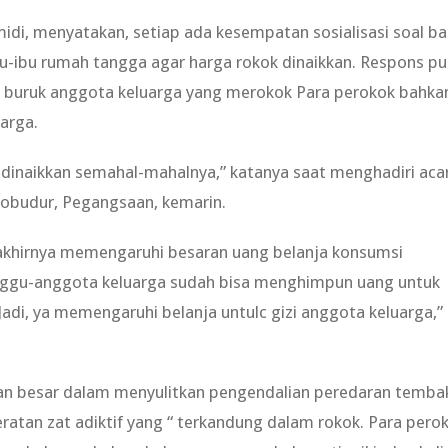
i, menyatakan, setiap ada kesempatan sosialisasi soal b
-ibu rumah tangga agar harga rokok dinaikkan. Respons pu
i buruk anggota keluarga yang merokok Para perokok bahkan
arga.
k dinaikkan semahal-mahalnya,” katanya saat menghadiri aca
robudur, Pegangsaan, kemarin.
akhirnya memengaruhi besaran uang belanja konsumsi
minggu-anggota keluarga sudah bisa menghimpun uang untuk
Jadi, ya memengaruhi belanja untulc gizi anggota keluarga,”
an besar dalam menyulitkan pengendalian peredaran temba
jeratan zat adiktif yang “ terkandung dalam rokok. Para pero