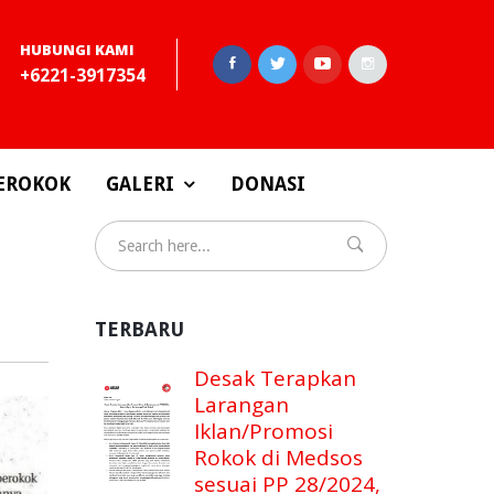
HUBUNGI KAMI
+6221-3917354
EROKOK
GALERI
DONASI
TERBARU
Desak Terapkan
Larangan
Iklan/Promosi
Rokok di Medsos
sesuai PP 28/2024,