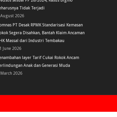
edsos sesuai PP 28/2024, Kasus Bigmo
eharusnya Tidak Terjadi
 August 2026
omnas PT Desak RPMK Standarisasi Kemasan
okok Segera Disahkan, Bantah Klaim Ancaman
HK Massal dari Industri Tembakau
1 June 2026
enambahan layer Tarif Cukai Rokok Ancam
erlindungan Anak dan Generasi Muda
 March 2026