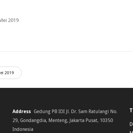
 Mei 2019
ei 2019
T
Address
Gedung PB IDI Jl. Dr. Sam Ratulangi No.
29, Gondangdia, Menteng, Jakarta Pusat, 10350
D
Indonesia