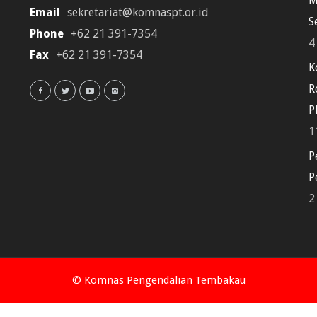
M
Email
sekretariat@komnaspt.or.id
S
Phone
+62 21 391-7354
4
Fax
+62 21 391-7354
K
R
P
1
P
P
2
© Komnas Pengendalian Tembakau