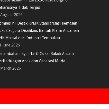
edsos sesuai PP 28/2024, Kasus Bigmo
eharusnya Tidak Terjadi
 August 2026
omnas PT Desak RPMK Standarisasi Kemasan
okok Segera Disahkan, Bantah Klaim Ancaman
HK Massal dari Industri Tembakau
1 June 2026
enambahan layer Tarif Cukai Rokok Ancam
erlindungan Anak dan Generasi Muda
 March 2026