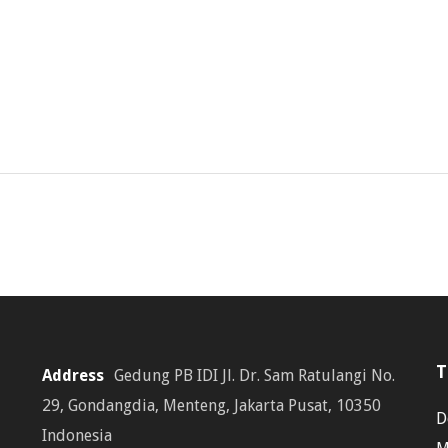
T
Address
Gedung PB IDI Jl. Dr. Sam Ratulangi No.
29, Gondangdia, Menteng, Jakarta Pusat, 10350
D
Indonesia