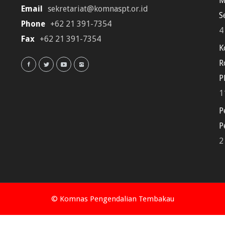
M
Email
sekretariat@komnaspt.or.id
S
Phone
+62 21 391-7354
4
Fax
+62 21 391-7354
K
R
P
1
P
P
2
© Komnas Pengendalian Tembakau