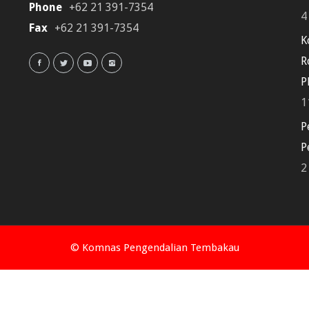
Phone
+62 21 391-7354
4
Fax
+62 21 391-7354
K
R
P
1
P
P
2
© Komnas Pengendalian Tembakau