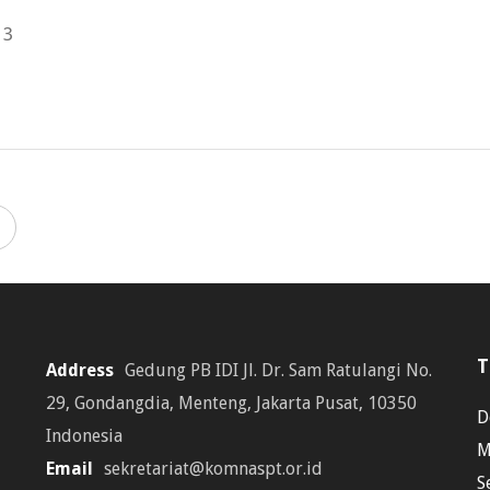
13
T
Address
Gedung PB IDI Jl. Dr. Sam Ratulangi No.
29, Gondangdia, Menteng, Jakarta Pusat, 10350
D
Indonesia
M
Email
sekretariat@komnaspt.or.id
S