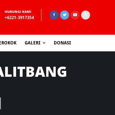
HUBUNGI KAMI
+6221-3917354
EROKOK
GALERI
DONASI
ALITBANG
3