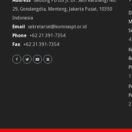
Address
Gedung PB IDI Jl. Dr. Sam Ratulangi No.
29, Gondangdia, Menteng, Jakarta Pusat, 10350
D
Indonesia
M
Email
sekretariat@komnaspt.or.id
S
Phone
+62 21 391-7354
4
Fax
+62 21 391-7354
K
R
P
1
P
P
2