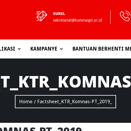
SUREL
sekretariat@komnaspt.or.id
LIKASI
KAMPANYE
BANTUAN BERHENTI M
ET_KTR_KOMNAS-
Home
Factsheet_KTR_Komnas-PT_2019_
/
OMNAS-PT_2019_