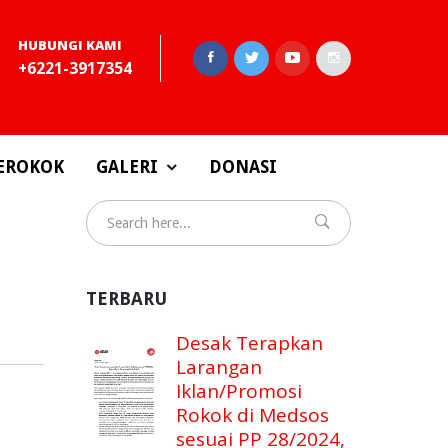
HUBUNGI KAMI
+6221-3917354
EROKOK
GALERI
DONASI
TERBARU
Desak Terapkan
Larangan
Iklan/Promosi
Rokok di Medsos
sesuai PP 28/2024,