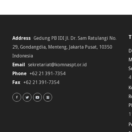
T
Address
Gedung PB IDI Jl. Dr. Sam Ratulangi No.
29, Gondangdia, Menteng, Jakarta Pusat, 10350
D
Indonesia
M
Email
sekretariat@komnaspt.or.id
S
Phone
+62 21 391-7354
4
Fax
+62 21 391-7354
K
R
P
1
P