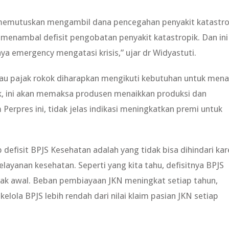
 memutuskan mengambil dana pencegahan penyakit katastro
 menambal defisit pengobatan penyakit katastropik. Dan ini
a emergency mengatasi krisis,” ujar dr Widyastuti.
kalau pajak rokok diharapkan mengikuti kebutuhan untuk men
ok, ini akan memaksa produsen menaikkan produksi dan
erpres ini, tidak jelas indikasi meningkatkan premi untuk
defisit BPJS Kesehatan adalah yang tidak bisa dihindari kar
yanan kesehatan. Seperti yang kita tahu, defisitnya BPJS
ejak awal. Beban pembiayaan JKN meningkat setiap tahun,
elola BPJS lebih rendah dari nilai klaim pasian JKN setiap