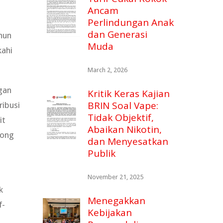
Ancam
Perlindungan Anak
dan Generasi
hun
Muda
kahi
March 2, 2026
gan
Kritik Keras Kajian
BRIN Soal Vape:
ribusi
Tidak Objektif,
it
Abaikan Nikotin,
tong
dan Menyesatkan
Publik
November 21, 2025
k
Menegakkan
f-
Kebijakan