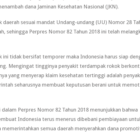
menambah dana Jaminan Kesehatan Nasional (JKN).
hak daerah sesuai mandat Undang-undang (UU) Nomor 28 Ta
ah, sehingga Perpres Nomor 82 Tahun 2018 ini telah melang
k ini tidak bersifat temporer maka Indonesia harus siap den
ng. Mengingat tingginya penyakit terdampak rokok berkont
ranya yang menyerap klaim kesehatan tertinggi adalah penyak
emerintah seharusnya membuat keputusan berani untuk memo
s di dalam Perpres Nomor 82 Tahun 2018 menunjukkan bahwa
mbuat Indonesia terus menerus dibebani pembiayaan untu
gan memerintahkan semua daerah menyerahkan dana promoti