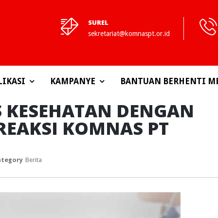
SUREL
sekretariat@komnaspt.or.id
LIKASI
KAMPANYE
BANTUAN BERHENTI M
JS KESEHATAN DENGAN
 REAKSI KOMNAS PT
ategory
Berita