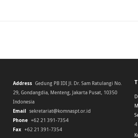
T
Address
Gedung PB IDI Jl. Dr. Sam Ratulangi No.
29, Gondangdia, Menteng, Jakarta Pusat, 10350
D
Indonesia
M
Email
sekretariat@komnaspt.or.id
S
Phone
+62 21 391-7354
4
Fax
+62 21 391-7354
K