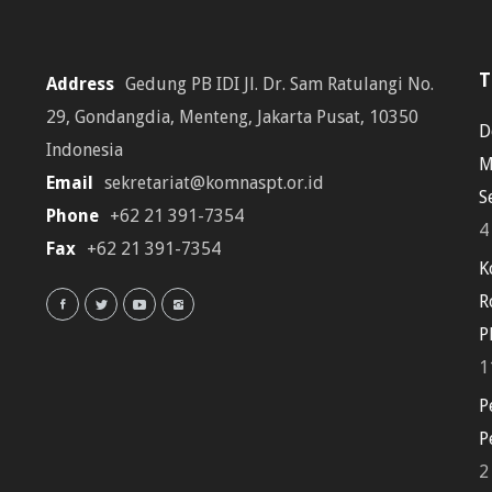
T
Address
Gedung PB IDI Jl. Dr. Sam Ratulangi No.
29, Gondangdia, Menteng, Jakarta Pusat, 10350
D
Indonesia
M
Email
sekretariat@komnaspt.or.id
S
Phone
+62 21 391-7354
4
Fax
+62 21 391-7354
K
R
P
1
P
P
2