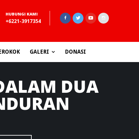
HUBUNGI KAMI
+6221-3917354
EROKOK
GALERI
DONASI
 DALAM DUA
UNDURAN