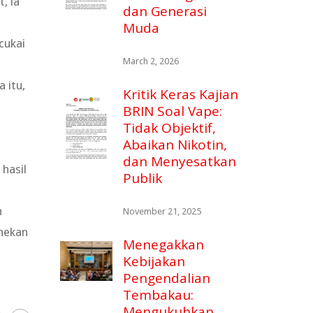
, ia
dan Generasi
Muda
cukai
March 2, 2026
 itu,
Kritik Keras Kajian
BRIN Soal Vape:
Tidak Objektif,
Abaikan Nikotin,
dan Menyesatkan
hasil
Publik
n
November 21, 2025
enekan
Menegakkan
Kebijakan
Pengendalian
Tembakau:
Mengukuhkan