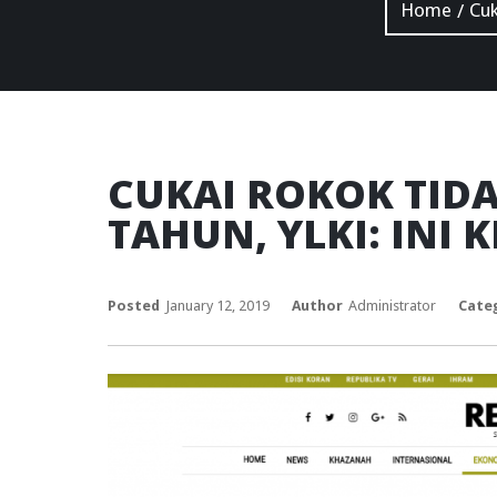
Home
Cuk
/
CUKAI ROKOK TID
TAHUN, YLKI: INI
Posted
January 12, 2019
Author
Administrator
Cate