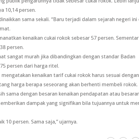
g publik pengaruhnya tidak sebesar cukai rokok. Lebih lanjut
a 10,14 persen.
naikkan sama sekali. “Baru terjadi dalam sejarah negeri ini 
umat.
natkan kenaikan cukai rokok sebesar 57 persen. Sementara
 38 persen.
lihat sangat murah jika dibandingkan dengan standar Badan
 persen dari harga ritel.
engatakan kenaikan tarif cukai rokok harus sesuai dengan 
ntang harga berapa seseorang akan berhenti membeli rokok.
masih sama dengan besaran kenaikan pendapatan atau besara
 memberikan dampak yang signifikan bila tujuannya untuk m
aik 10 persen. Sama saja,” ujarnya.