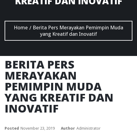
KREATIF DAN INOVATIF
Home
Berita Pers Merayakan Pemimpin Muda
/
yang Kreatif dan Inovatif
BERITA PERS
MERAYAKAN
PEMIMPIN MUDA
YANG KREATIF DAN
INOVATIF
Posted
November 23, 2019
Author
Administrator