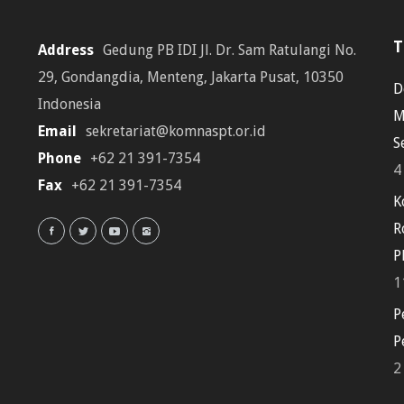
T
Address
Gedung PB IDI Jl. Dr. Sam Ratulangi No.
29, Gondangdia, Menteng, Jakarta Pusat, 10350
D
Indonesia
M
Email
sekretariat@komnaspt.or.id
S
Phone
+62 21 391-7354
4
Fax
+62 21 391-7354
K
R
P
1
P
P
2