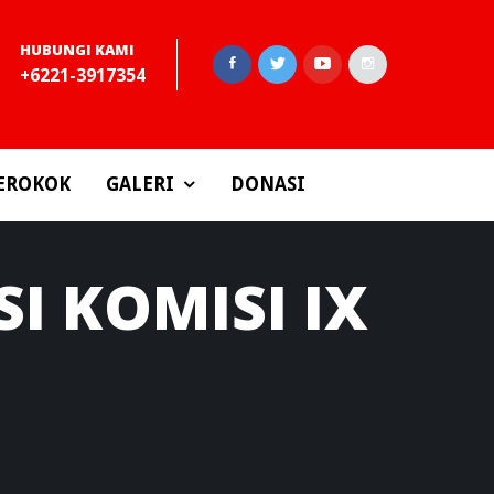
HUBUNGI KAMI
+6221-3917354
EROKOK
GALERI
DONASI
I KOMISI IX