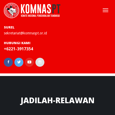
Togg
navi
SUREL
sekretariat@komnaspt.or.id
HUBUNGI KAMI
+6221-3917354
JADILAH-RELAWAN