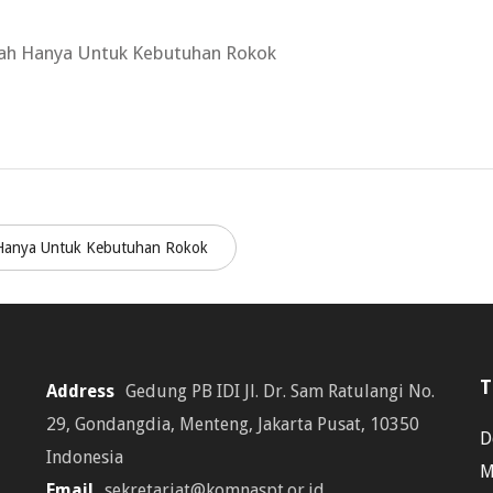
ah Hanya Untuk Kebutuhan Rokok
Hanya Untuk Kebutuhan Rokok
T
Address
Gedung PB IDI Jl. Dr. Sam Ratulangi No.
29, Gondangdia, Menteng, Jakarta Pusat, 10350
D
Indonesia
M
Email
sekretariat@komnaspt.or.id