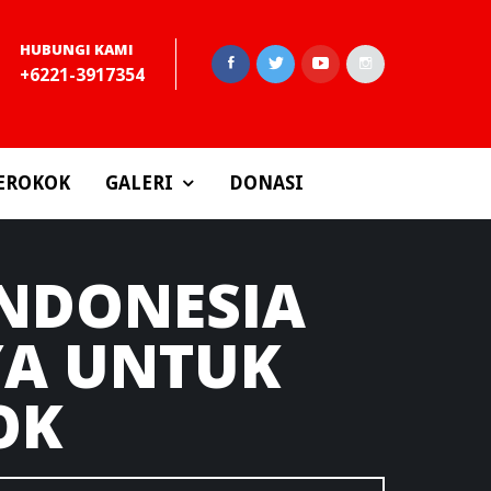
HUBUNGI KAMI
+6221-3917354
EROKOK
GALERI
DONASI
NDONESIA
A UNTUK
OK