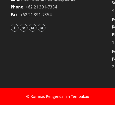
S
Phone
+62 21 391-7354
4
Fax
+62 21 391-7354
K
R
P
1
P
P
2
© Komnas Pengendalian Tembakau