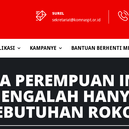
SUREL
sekretariat@komnaspt.or.id
LIKASI
KAMPANYE
BANTUAN BERHENTI M
A
PEREMPUAN I
MENGALAH HANY
EBUTUHAN ROK