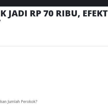
 JADI RP 70 RIBU, EFE
?
unkan Jumlah Perokok?