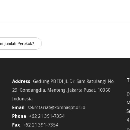
kan Jumlah Perokok?
T
Address
Gedung PB IDI Jl. Dr. Sam Ratulangi No.
29, Gondangdia, Menteng, Jakarta Pusat, 10350
D
Indonesia
M
Email
sekretariat@komnaspt.or.id
S
Phone
+62 21 391-7354
4
Fax
+62 21 391-7354