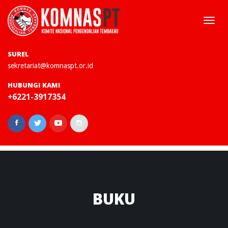
Togg
navi
SUREL
sekretariat@komnaspt.or.id
HUBUNGI KAMI
+6221-3917354
BUKU