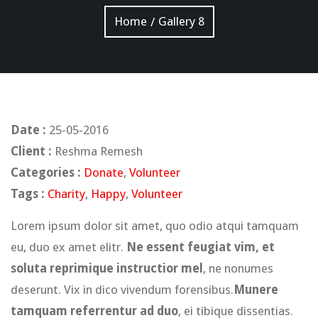
Home
Gallery 8
/
Date :
25-05-2016
Client :
Reshma Remesh
Categories :
Donate
,
Volunteer
Tags :
Charity
,
Happy
,
Volunteer
Lorem ipsum dolor sit amet, quo odio atqui tamquam
eu, duo ex amet elitr.
Ne essent feugiat vim, et
soluta reprimique instructior mel
, ne nonumes
deserunt. Vix in dico vivendum forensibus.
Munere
tamquam referrentur ad duo
, ei tibique dissentias.