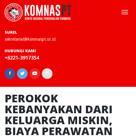
Togg
navi
SUREL
sekretariat@komnaspt.or.id
HUBUNGI KAMI
+6221-3917354
PEROKOK
KEBANYAKAN DARI
KELUARGA MISKIN,
BIAYA PERAWATAN